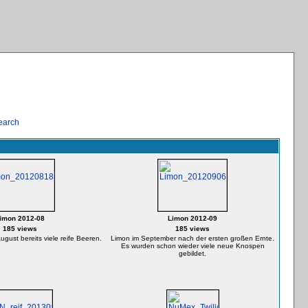
earch
imon 2012-08
Limon 2012-09
185 views
185 views
ugust bereits viele reife Beeren.
Limon im September nach der ersten großen Ernte.
Es wurden schon wieder viele neue Knospen
gebildet.