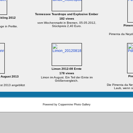
Tennessee Teardrops und Explosive Ember
kling 2012
182 views
vom Wochenmarkt in Bremen, 05.05.2012,
Pimen
Stückpreis 2,40 Euro.
e in Perlite.
Pimenta da Neyde
Limon 2012-08 Ernte
178 views
Pi
 August 2013
Limon im August. Ein Teil der Ernte im
Größenvergleich.
Die Pimenta da Ne
t 2013 angeblitzt
Laub, wenn s
Powered by
Coppermine Photo Gallery