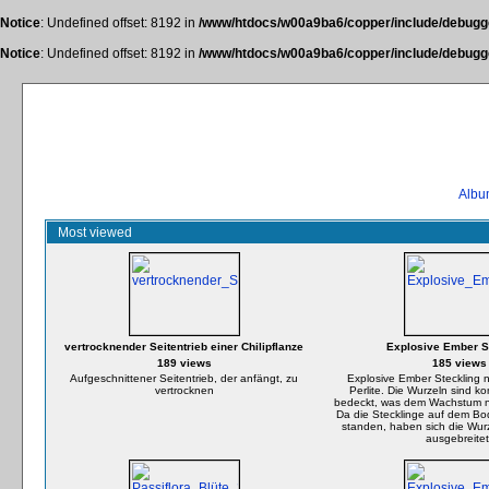
Notice
: Undefined offset: 8192 in
/www/htdocs/w00a9ba6/copper/include/debugge
Notice
: Undefined offset: 8192 in
/www/htdocs/w00a9ba6/copper/include/debugge
Album
Most viewed
vertrocknender Seitentrieb einer Chilipflanze
Explosive Ember S
189 views
185 views
Aufgeschnittener Seitentrieb, der anfängt, zu
Explosive Ember Steckling 
vertrocknen
Perlite. Die Wurzeln sind kom
bedeckt, was dem Wachstum nic
Da die Stecklinge auf dem Bo
standen, haben sich die Wurz
ausgebreitet