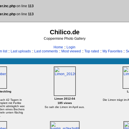
r.inc.php
on line
113
r.inc.php
on line
113
Chilico.de
Coppermine Photo Gallery
Home
::
Login
 list
::
Last uploads
::
Last comments
::
Most viewed
::
Top rated
::
My Favorites
::
S
teckling
L
Limon 2012-04
nach 42 Tagen in
Die Limon trägt im A
plett mit Perlite
185 views
ht abträglich war.
So sah die Limon im April aus.
den eines Bechers
eln unten flächig
.