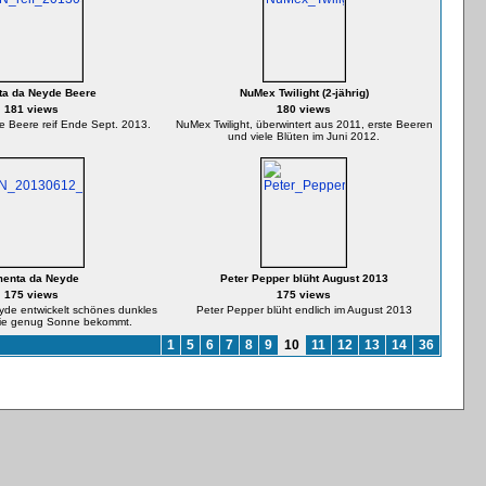
ta da Neyde Beere
NuMex Twilight (2-jährig)
181 views
180 views
 Beere reif Ende Sept. 2013.
NuMex Twilight, überwintert aus 2011, erste Beeren
und viele Blüten im Juni 2012.
menta da Neyde
Peter Pepper blüht August 2013
175 views
175 views
yde entwickelt schönes dunkles
Peter Pepper blüht endlich im August 2013
ie genug Sonne bekommt.
1
5
6
7
8
9
10
11
12
13
14
36